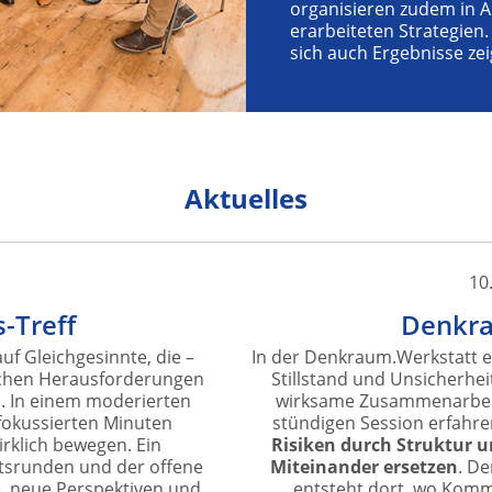
organisieren zudem in A
erarbeiteten Strategien.
sich auch Ergebnisse zei
Aktuelles
10
-Treff
Denkra
uf Gleichgesinnte, die –
In der Denkraum.Werkstatt er
schen Herausforderungen
Stillstand und Unsicherhei
. In einem moderierten
wirksame Zusammenarbeit e
fokussierten Minuten
stündigen Session erfahren
rklich bewegen. Ein
Risiken durch Struktur 
eitsrunden und der offene
Miteinander ersetzen
. D
, neue Perspektiven und
entsteht dort, wo Komm