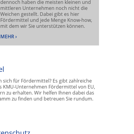
dennoch haben die meisten kleinen und
mittleren Unternehmen noch nicht die
Weichen gestellt. Dabei gibt es hier
Fördermittel und jede Menge Know-how,
mit dem wir Sie unterstützen können.
MEHR ›
el
n sich für Fördermittel? Es gibt zahlreiche
ls KMU-Unternehmen Fördermittel von EU,
n zu erhalten. Wir helfen Ihnen dabei das
amm zu finden und betreuen Sie rundum.
enschutz