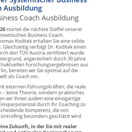
 Ausbildung
siness Coach Ausbildung
026
startet die nächste Staffel unserer
ystemischen Business Coach.
homas Koditek erhalten Sie eine solide
 Gleichzeitig verfolgt Dr. Koditek einen
urch den TÜV Austria zertifiziert wurde.
ntergrund, angereichert durch 30 Jahre
chaktuellen Forschungsergebnissen aus
lin, bereiten wir Sie optimal auf die
elt als Coach vor.
mit externen Führungskräften, die reale
 – keine Theorie, sondern praktisches
en wir Ihnen zudem eine einzigartige
 Einsparpotenzial durch Ihr Coaching zu
scheidende Kompetenz, die von
ontrolling besonders geschätzt wird.
eine Zukunft, in der Sie mit realer