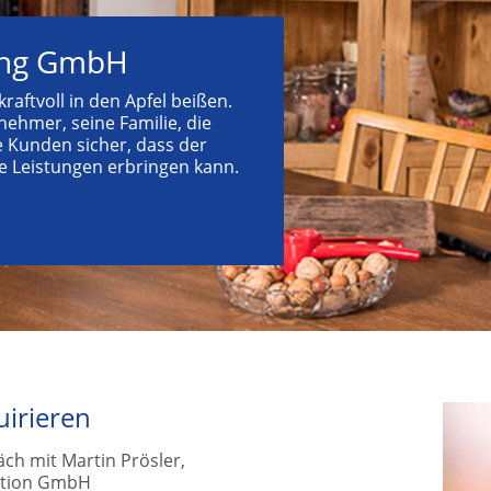
ung GmbH
aftvoll in den Apfel beißen.
hmer, seine Familie, die
ie Kunden sicher, dass der
e Leistungen erbringen kann.
uirieren
Video
Playe
h mit Martin Prösler,
ation GmbH