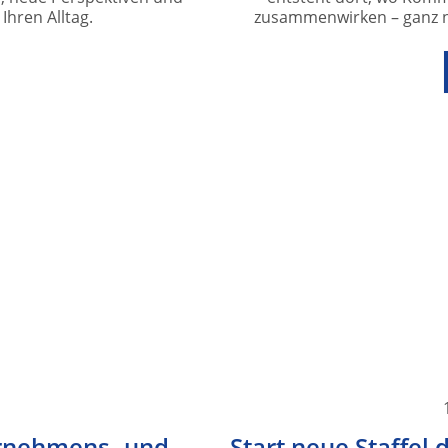
Ihren Alltag.
zusammenwirken – ganz n
ernehmens- und
Start neue Staffel