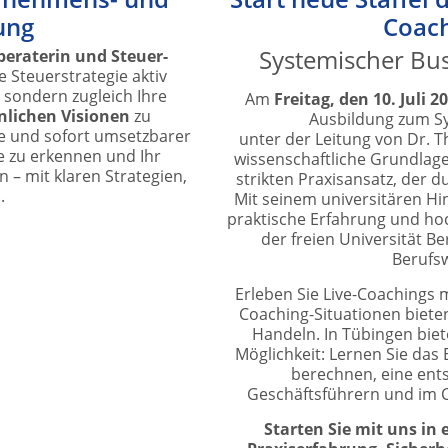
ung
Coach
Systemischer Bu
beraterin und Steuer-
re Steuerstrategie aktiv
 sondern zugleich Ihre
Am
Freitag, den 10. Juli 2
nlichen Visionen
zu
Ausbildung zum S
le und sofort umsetzbarer
unter der Leitung von Dr. T
me zu erkennen und Ihr
wissenschaftliche Grundlage.
– mit klaren Strategien,
strikten Praxisansatz, der d
.
Mit seinem universitären Hi
praktische Erfahrung und ho
der freien Universität Ber
Berufsw
Erleben Sie Live-Coachings 
Coaching-Situationen bieten
Handeln. In Tübingen biet
Möglichkeit: Lernen Sie das
berechnen, eine ent
Geschäftsführern und im C
Starten Sie mit uns in 